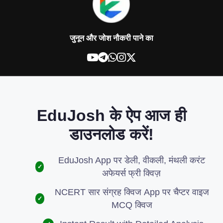
जुनून और जोश नौकरी पाने का
EduJosh के ऐप आज ही
डाउनलोड करें!
EduJosh App पर डेली, वीकली, मंथली करंट
✓
अफेयर्स फ्री क्विज़
NCERT सार संग्रह क्विज App पर चैप्टर वाइज
✓
MCQ क्विज