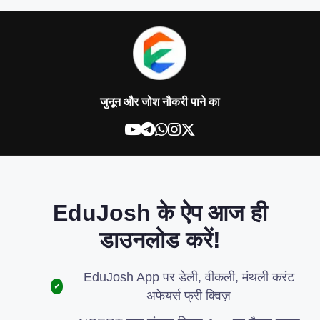
जुनून और जोश नौकरी पाने का
EduJosh के ऐप आज ही
डाउनलोड करें!
EduJosh App पर डेली, वीकली, मंथली करंट
✓
अफेयर्स फ्री क्विज़