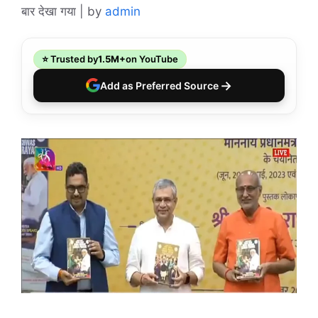
बार देखा गया |
by
admin
⭐ Trusted by
1.5M+
on YouTube
→
Add as Preferred Source