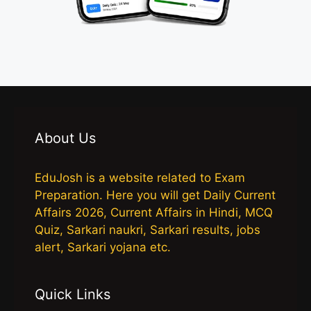
About Us
EduJosh is a website related to Exam
Preparation. Here you will get Daily Current
Affairs 2026, Current Affairs in Hindi, MCQ
Quiz, Sarkari naukri, Sarkari results, jobs
alert, Sarkari yojana etc.
Quick Links