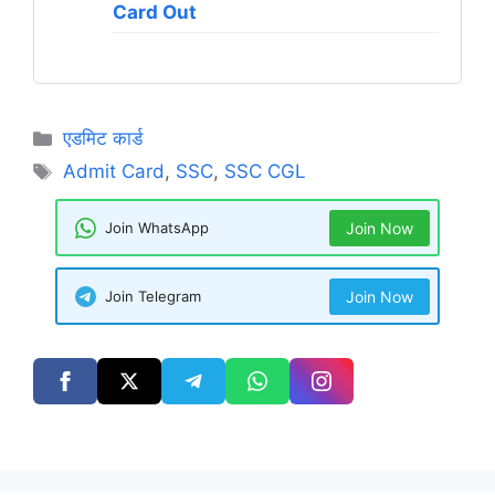
Card Out
Categories
एडमिट कार्ड
Tags
Admit Card
,
SSC
,
SSC CGL
Join WhatsApp
Join Now
Join Telegram
Join Now