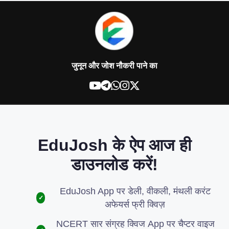
जुनून और जोश नौकरी पाने का
EduJosh के ऐप आज ही
डाउनलोड करें!
EduJosh App पर डेली, वीकली, मंथली करंट
✓
अफेयर्स फ्री क्विज़
NCERT सार संग्रह क्विज App पर चैप्टर वाइज