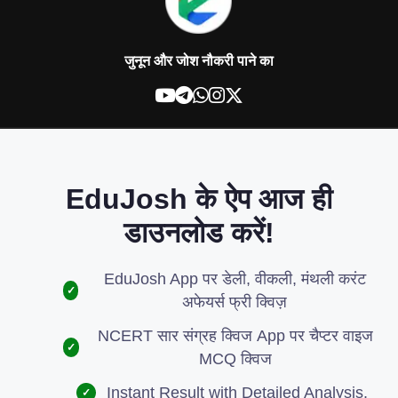
जुनून और जोश नौकरी पाने का
EduJosh के ऐप आज ही
डाउनलोड करें!
EduJosh App पर डेली, वीकली, मंथली करंट
✓
अफेयर्स फ्री क्विज़
NCERT सार संग्रह क्विज App पर चैप्टर वाइज
✓
MCQ क्विज
Instant Result with Detailed Analysis.
✓