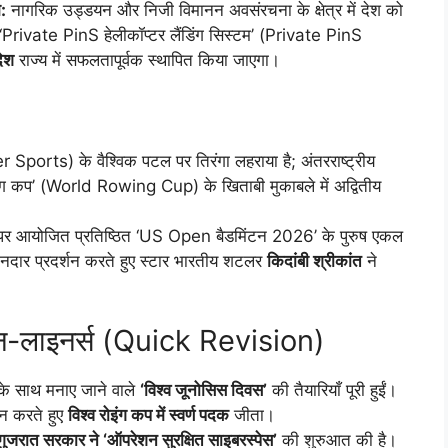
:
नागरिक उड्डयन और निजी विमानन अवसंरचना के क्षेत्र में देश को
Private PinS हेलीकॉप्टर लैंडिंग सिस्टम’ (Private PinS
देश
राज्य में सफलतापूर्वक स्थापित किया जाएगा।
Sports) के वैश्विक पटल पर तिरंगा लहराया है; अंतरराष्ट्रीय
 रोइंग कप’ (World Rowing Cup) के खिताबी मुकाबले में अद्वितीय
र आयोजित प्रतिष्ठित ‘US Open बैडमिंटन 2026’ के पुरुष एकल
ानदार प्रदर्शन करते हुए स्टार भारतीय शटलर
किदांबी श्रीकांत
ने
वन-लाइनर्स (Quick Revision)
्प के साथ मनाए जाने वाले
‘विश्व जूनोसिस दिवस’
की तैयारियाँ पूरी हुईं।
शन करते हुए
विश्व रोइंग कप में स्वर्ण पदक
जीता।
गुजरात सरकार ने ‘ऑपरेशन सुरक्षित साइबरस्पेस’
की शुरुआत की है।