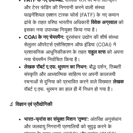
FATF के नए उपाध्यक्ष:
वैश्विक स्तर पर मनी लॉन्ड्रिंग
और टेरर फंडिंग की निगरानी करने वाली संस्था
फाइनेंशियल एक्शन टास्क फोर्स (FATF) के नए कमान
ढांचे के तहत वरिष्ठ भारतीय अधिकारी
विवेक अग्रवाल
को
इसका नया उपाध्यक्ष नियुक्त किया गया है।
COAI के नए चेयरमैन:
दूरसंचार उद्योग की शीर्ष संस्था
सेलुलर ऑपरेटर्स एसोसिएशन ऑफ इंडिया (COAI) ने
प्रशासनिक आधुनिकीकरण के तहत
राहुल वत्स
को अपना
नया चेयरमैन निर्वाचित किया है।
लेखक रॉबर्ट ए.एफ. थुरमन का निधन:
बौद्ध दर्शन, तिब्बती
संस्कृति और आध्यात्मिक साहित्य पर अपनी कालजयी
रचनाओं से दुनिया को प्रभावित करने वाले विख्यात
लेखक
रॉबर्ट ए.एफ. थुरमन का हाल ही में निधन हो गया है।
🔬
विज्ञान एवं प्रौद्योगिकी
भारत-फ्रांस का संयुक्त मिशन ‘तृष्णा’:
अंतरिक्ष अनुसंधान
और जलवायु निगरानी प्रणालियों को सुदृढ़ करने के