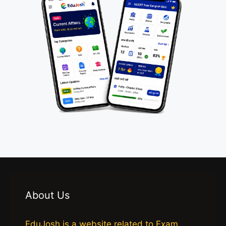
About Us
EduJosh is a website related to Exam