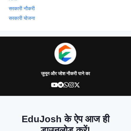
सरकारी नौकरी
सरकारी योजना
जुनून और जोश नौकरी पाने का
EduJosh के ऐप आज ही
डाउनलोड करें!