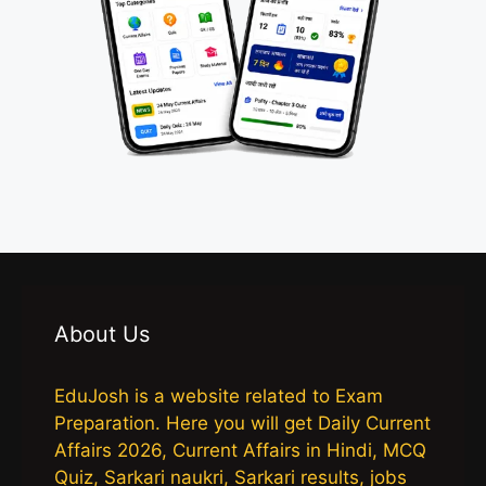
About Us
EduJosh is a website related to Exam
Preparation. Here you will get Daily Current
Affairs 2026, Current Affairs in Hindi, MCQ
Quiz, Sarkari naukri, Sarkari results, jobs