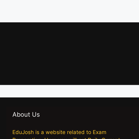
About Us
EduJosh is a website related to Exam